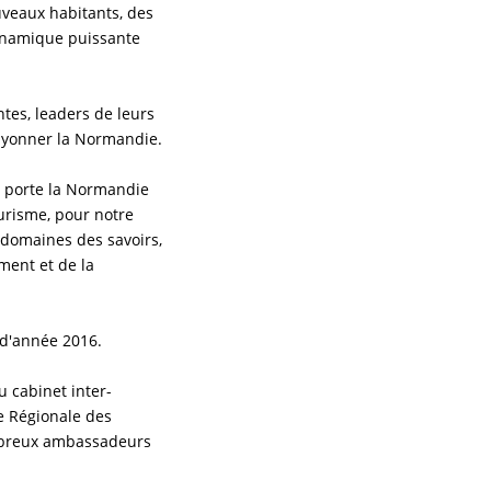
uveaux habitants, des
 dynamique puissante
ntes, leaders de leurs
rayonner la Normandie.
ue porte la Normandie
urisme, pour notre
s domaines des savoirs,
ment et de la
n d'année 2016.
 cabinet inter-
e Régionale des
nombreux ambassadeurs