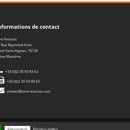
nformations de contact
o Avocats
 Rue Raymond Aron
nt-Saint-Aignan, 76130
ine-Maritime
+33 (0)2 35 59 83 63
+33 (0)2 35 59 99 63
contact@emo-avocats.com
entions légales
-
Plan du site
-
Gestion des cookies
Privacy policy
Personalize