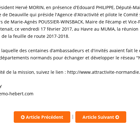
résident Hervé MORIN, en présence d'Edouard PHILIPPE, Député-Mai
 de Deauville qui préside l'Agence d'Atractivité et pilote le Comité
rs de Marie-Agnès POUSSIER-WINSBACK, Maire de Fécamp et Vice-P
tenait, ce vendredi 17 février 2017, au Havre au MUMA, la réunio
de la feuille de route 2017-2018.
à laquelle des centaines d’ambassadeurs et d'invités avaient fait l
q départements normands pour échanger et développer le réseau 
ité de la mission, suivez le lien : http://www.attractivite-normandie.
Y
@emo-hebert.com
|
Article Précédent
Article Suivant