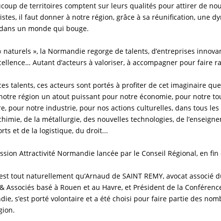
oup de territoires comptent sur leurs qualités pour attirer de no
ristes, il faut donner à notre région, grâce à sa réunification, une
ve dans un monde qui bouge.
« naturels », la Normandie regorge de talents, d’entreprises innova
xcellence… Autant d’acteurs à valoriser, à accompagner pour faire 
ces talents, ces acteurs sont portés à profiter de cet imaginaire q
notre région un atout puissant pour notre économie, pour notre to
e, pour notre industrie, pour nos actions culturelles, dans tous le
chimie, de la métallurgie, des nouvelles technologies, de l’enseigne
ts et de la logistique, du droit...
Mission Attractivité Normandie lancée par le Conseil Régional, en fi
’est tout naturellement qu’Arnaud de SAINT REMY, avocat associé du
Associés basé à Rouen et au Havre, et Président de la Conférenc
ie, s’est porté volontaire et a été choisi pour faire partie des 
gion.