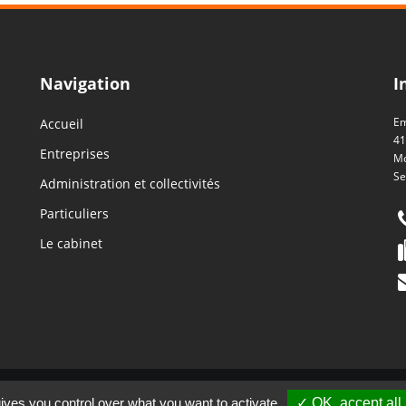
Navigation
I
Em
Accueil
41
Entreprises
Mo
Se
Administration et collectivités
Particuliers
Le cabinet
M
ives you control over what you want to activate
✓ OK, accept all