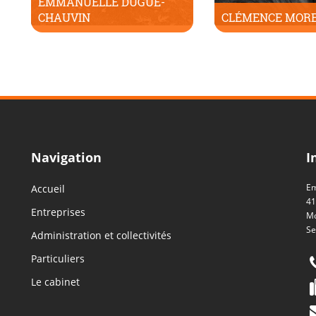
EMMANUELLE DUGUÉ-
CHAUVIN
CLÉMENCE MOR
Navigation
I
Em
Accueil
41
Entreprises
Mo
Se
Administration et collectivités
Particuliers
Le cabinet