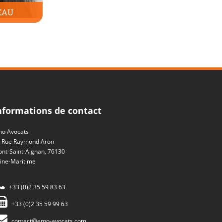
EAU
nformations de contact
o Avocats
 Rue Raymond Aron
nt-Saint-Aignan, 76130
ine-Maritime
+33 (0)2 35 59 83 63
+33 (0)2 35 59 99 63
contact@emo-avocats.com