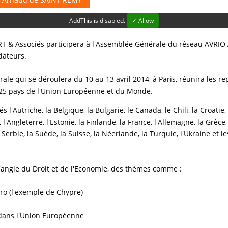
AddThis is disabled.
✓ Allow
 & Associés participera à l'Assemblée Générale du réseau AVRIO 
dateurs.
le qui se déroulera du 10 au 13 avril 2014, à Paris, réunira les r
 25 pays de l'Union Européenne et du Monde.
s l'Autriche, la Belgique, la Bulgarie, le Canada, le Chili, la Croati
'Angleterre, l'Estonie, la Finlande, la France, l'Allemagne, la Grèce,
a Serbie, la Suède, la Suisse, la Néerlande, la Turquie, l'Ukraine et l
l'angle du Droit et de l'Economie, des thèmes comme :
uro (l'exemple de Chypre)
e dans l'Union Européenne