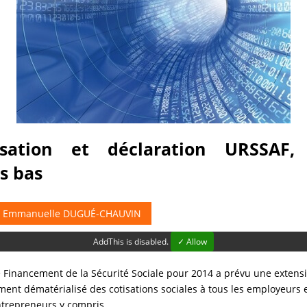
isation et déclaration URSSAF,
s bas
r
Emmanuelle DUGUÉ-CHAUVIN
AddThis is disabled.
✓ Allow
 de Financement de la Sécurité Sociale pour 2014 a prévu une extensi
ment dématérialisé des cotisations sociales à tous les employeurs e
trepreneurs y compris.