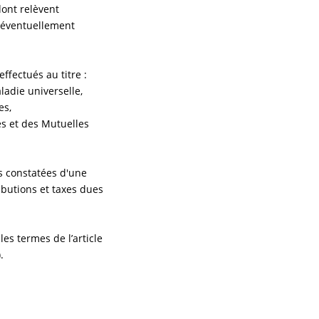
dont relèvent
s éventuellement
ffectués au titre :
ladie universelle,
es,
es et des Mutuelles
s constatées d'une
ibutions et taxes dues
les termes de l’article
.