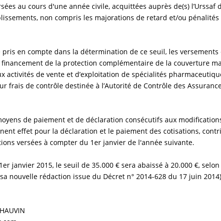
ées au cours d'une année civile, acquittées auprès de(s) l’Urssaf 
ablissements, non compris les majorations de retard et/ou pénalité
pris en compte dans la détermination de ce seuil, les versements e
u financement de la protection complémentaire de la couverture ma
ux activités de vente et d’exploitation de spécialités pharmaceutiqu
our frais de contrôle destinée à l’Autorité de Contrôle des Assuranc
yens de paiement et de déclaration consécutifs aux modification
nent effet pour la déclaration et le paiement des cotisations, contr
ions versées à compter du 1er janvier de l'année suivante.
1er janvier 2015, le seuil de 35.000 € sera abaissé à 20.000 €, selon 
a nouvelle rédaction issue du Décret n° 2014-628 du 17 juin 2014)
CHAUVIN